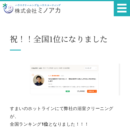
ホーム
祝！！全国1位になりました
サービス・料金一覧
ご利用案内
会社概要
お問い合わせ
すまいのホットラインにて弊社の浴室クリーニング
が、
全国ランキング
1位
となりました！！！